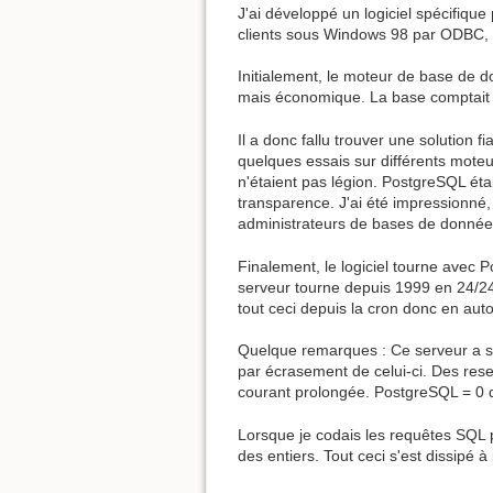
J'ai développé un logiciel spécifiqu
clients sous Windows 98 par ODBC, 6
Initialement, le moteur de base de d
mais économique. La base comptait 2
Il a donc fallu trouver une solution
quelques essais sur différents moteu
n'étaient pas légion. PostgreSQL ét
transparence. J'ai été impressionné, e
administrateurs de bases de données
Finalement, le logiciel tourne avec
serveur tourne depuis 1999 en 24/2
tout ceci depuis la cron donc en aut
Quelque remarques : Ce serveur a sub
par écrasement de celui-ci. Des rese
courant prolongée. PostgreSQL = 0 
Lorsque je codais les requêtes SQL 
des entiers. Tout ceci s'est dissipé à 