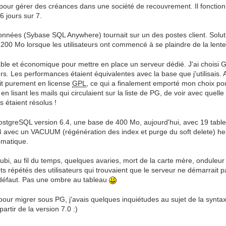
e pour gérer des créances dans une société de recouvrement. Il fonction
 jours sur 7.
onnées (Sybase SQL Anywhere) tournait sur un des postes client. Soluti
00 Mo lorsque les utilisateurs ont commencé à se plaindre de la lente
 fiable et économique pour mettre en place un serveur dédié. J'ai chois
rs. Les performances étaient équivalentes avec la base que j'utilisais. 
ait purement en license
GPL
, ce qui a finalement emporté mon choix pou
n lisant les mails qui circulaient sur la liste de PG, de voir avec quell
 étaient résolus !
 PostgreSQL version 6.4, une base de 400 Mo, aujourd'hui, avec 19 tab
4 avec un VACUUM (régénération des index et purge du soft delete) h
omatique.
i, au fil du temps, quelques avaries, mort de la carte mère, onduleur H
ts répétés des utilisateurs qui trouvaient que le serveur ne démarrait
défaut. Pas une ombre au tableau
pour migrer sous PG, j'avais quelques inquiétudes au sujet de la synt
partir de la version 7.0 :)