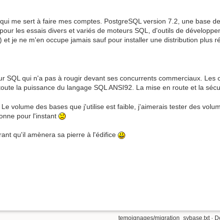
el qui me sert à faire mes comptes. PostgreSQL version 7.2, une base de
' pour les essais divers et variés de moteurs SQL, d'outils de dévelop
) et je ne m'en occupe jamais sauf pour installer une distribution plus 
ur SQL qui n'a pas à rougir devant ses concurrents commerciaux. Les
 toute la puissance du langage SQL ANSI92. La mise en route et la sécur
 Le volume des bases que j'utilise est faible, j'aimerais tester des vol
onne pour l'instant
nt qu'il amènera sa pierre à l'édifice
temoignages/migration_sybase.txt
· D