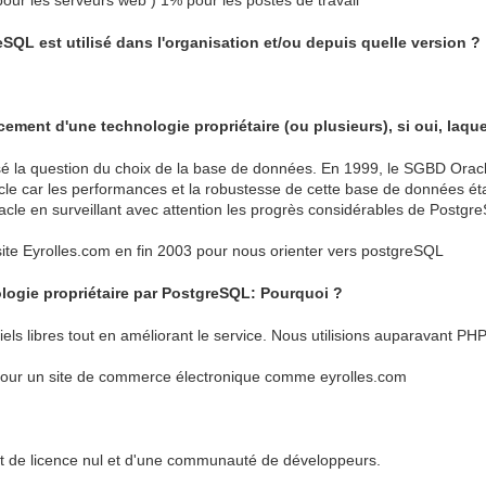
our les serveurs web ) 1% pour les postes de travail
QL est utilisé dans l'organisation et/ou depuis quelle version ?
ment d'une technologie propriétaire (ou plusieurs), si oui, laquel
osé la question du choix de la base de données. En 1999, le SGBD Oracl
 car les performances et la robustesse de cette base de données étai
racle en surveillant avec attention les progrès considérables de Postgr
site Eyrolles.com en fin 2003 pour nous orienter vers postgreSQL
logie propriétaire par PostgreSQL: Pourquoi ?
ciels libres tout en améliorant le service. Nous utilisions auparavant PH
 pour un site de commerce électronique comme eyrolles.com
ût de licence nul et d'une communauté de développeurs.