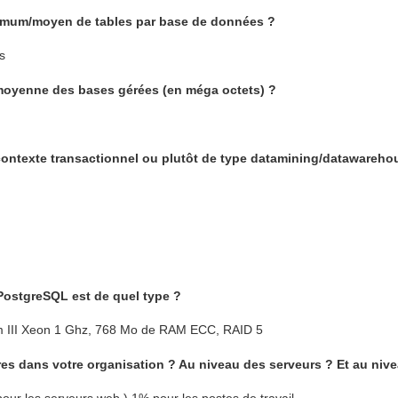
imum/moyen de tables par base de données ?
s
/moyenne des bases gérées (en méga octets) ?
contexte transactionnel ou plutôt de type datamining/datawareho
 PostgreSQL est de quel type ?
m III Xeon 1 Ghz, 768 Mo de RAM ECC, RAID 5
ibres dans votre organisation ? Au niveau des serveurs ? Et au niv