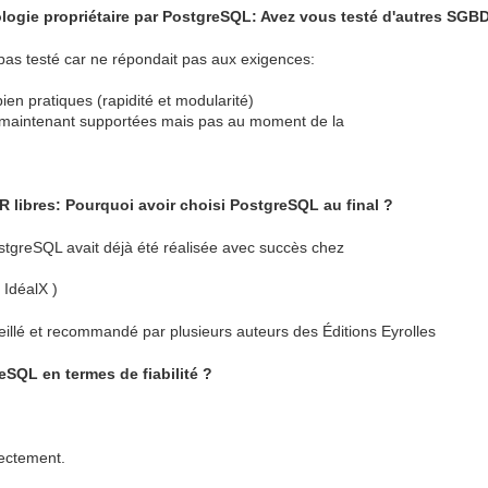
ogie propriétaire par PostgreSQL: Avez vous testé d'autres SGBD 
as testé car ne répondait pas aux exigences:
en pratiques (rapidité et modularité)
 maintenant supportées mais pas au moment de la
R libres: Pourquoi avoir choisi PostgreSQL au final ?
stgreSQL avait déjà été réalisée avec succès chez
 IdéalX )
illé et recommandé par plusieurs auteurs des Éditions Eyrolles
eSQL en termes de fiabilité ?
ectement.