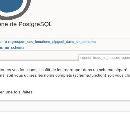
ne de PostgreSQL
ces
»
regrouper_ses_fonctions_plpgsql_dans_un_schema
ans_un_schema
support:trucs_et_astuces:reg
 toutes vos fonctions, il suffit de les regrouper dans un schema sépa
ns, soit vous utilisez les noms complets (schema.function) soit vous c
n une fois, faites