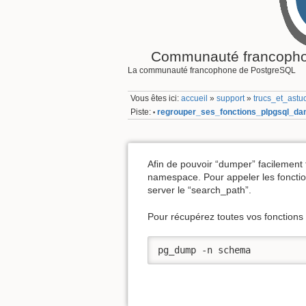
Communauté francopho
La communauté francophone de PostgreSQL
Vous êtes ici:
accueil
»
support
»
trucs_et_astu
Piste:
regrouper_ses_fonctions_plpgsql_d
•
Afin de pouvoir “dumper” facilement
namespace. Pour appeler les fonctio
server le “search_path”.
Pour récupérez toutes vos fonctions e
pg_dump -n schema 